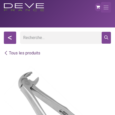
Se rendre au contenu
<
Tous les produits