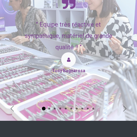
"
Equipe très réactive et
sympathique, matériel de grande
qualité !! "
Tony Bagnarosa
Précédent
Suiva