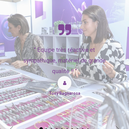
"
Equipe très réactive et
sympathique, matériel de grande
qualité !! "
Tony Bagnarosa