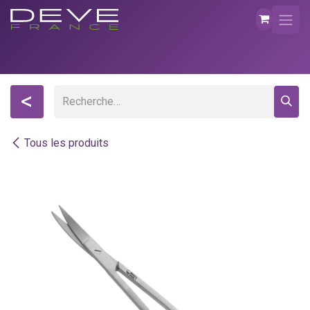
Se rendre au contenu
<
Tous les produits