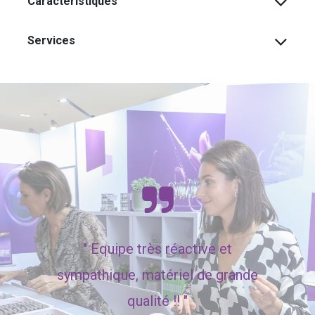
Caractéristiques
Services
"
Equipe très réactive et
sympathique, matériel de grande
qualité !! "