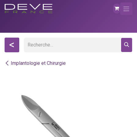
Se rendre au contenu
<
Implantologie et Chirurgie