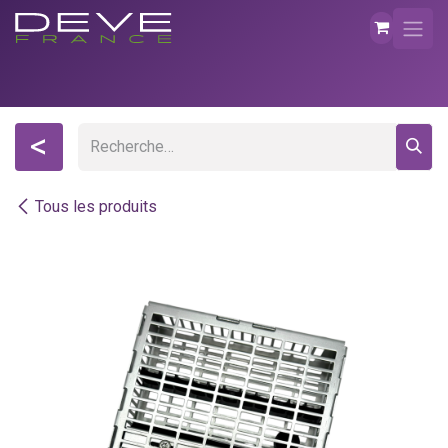
Se rendre au contenu
<
Tous les produits