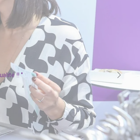
lité !! "
Suivant