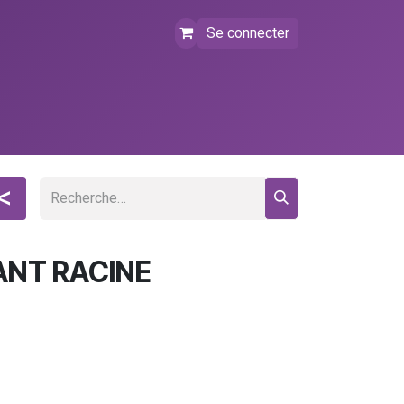
Se connecter
tact
FAQ
Événements
<
ANT RACINE