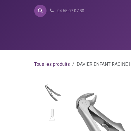
Se rendre au contenu
04 65 07 07 80
Accueil
Catalogue
Bo
Tous les produits
DAVIER ENFANT RACINE 