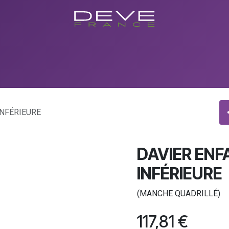
utique
Showroom
Conseils
Evenements/Formations
Con
INFÉRIEURE
DAVIER ENF
INFÉRIEURE
(MANCHE QUADRILLÉ)
117,81
€