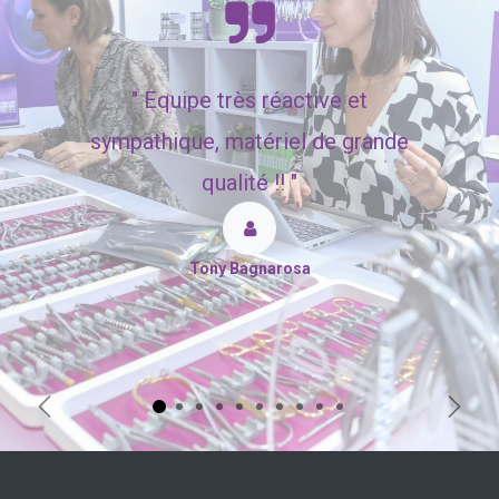
"
Equipe très réactive et
sympathique, matériel de grande
qualité !! "
Tony Bagnarosa
Précédent
Suiva