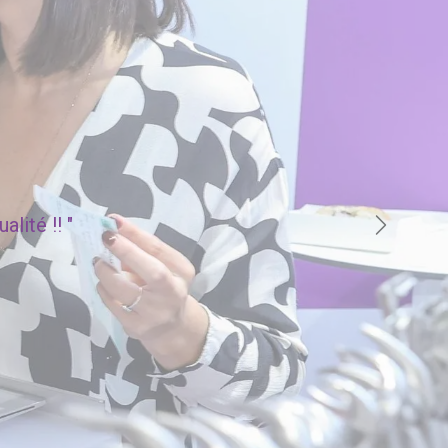
lité !! "
Suivant