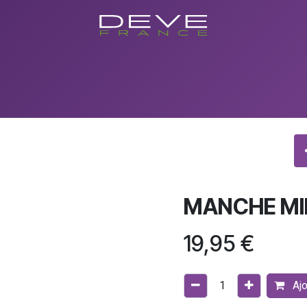
utique
Showroom
Conseils
Evenements/Formations
Con
MANCHE MI
19,95
€
Ajo