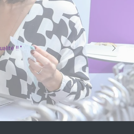
lité !! "
Suivant