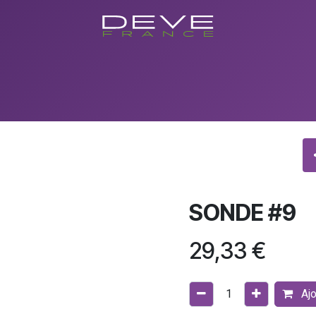
utique
Showroom
Conseils
Evenements/Formations
Con
SONDE #9
29,33
€
Ajo