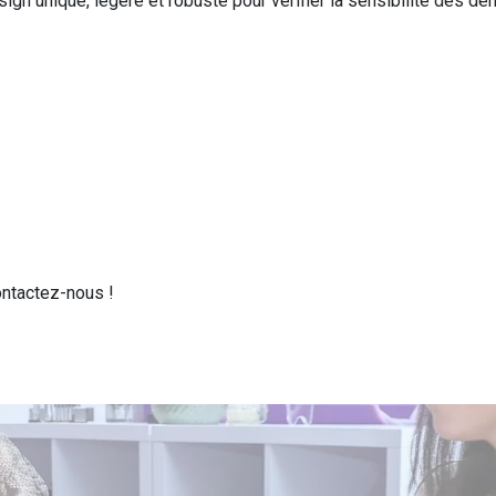
n unique, légère et robuste pour vérifier la sensibilité des den
ontactez-nous !