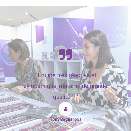
"
Equipe très réactive et
sympathique, matériel de grande
qualité !! "
Tony Bagnarosa